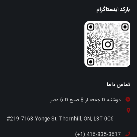
بارکد اینستاگرام
تماس با ما
دوشنبه تا جمعه از 8 صبح تا 6 عصر
#219-7163 Yonge St, Thornhill, ON, L3T 0C6
416-835-3617 (1+)